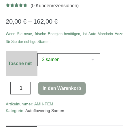
(
0
Kundenrezensionen)
Bewertet mit
6
5.00
von 5,
basierend
20,00
€
–
162,00
€
auf
Kundenbewe
rtungen
Wenn Sie neue, frische Energien benötigen, ist Auto Mandarin Haze
für Sie der richtige Stamm.
Tasche mit
In den Warenkorb
Artikelnummer:
AMH-FEM
Kategorie:
Autoflowering Samen