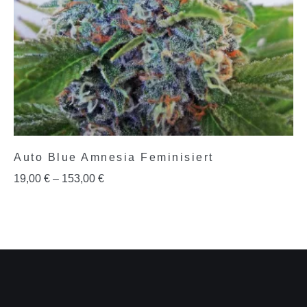
Auto Blue Amnesia Feminisiert
19,00
€
–
153,00
€