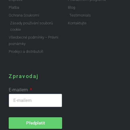
Platba
Blog
Ochrana Soukromí
Testimonials
Zásady používání souborů
Kontaktujte
cookie
Všeobecné podmínky – Právní
poznámky
Prodejci a distributoři
Zpravodaj
E-mailem
Předplatit