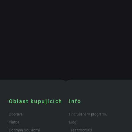
Oblast kupujících
Info
Doprava
Přidruženém programu
Platba
Blog
Ochrana Soukromí
Testimonials