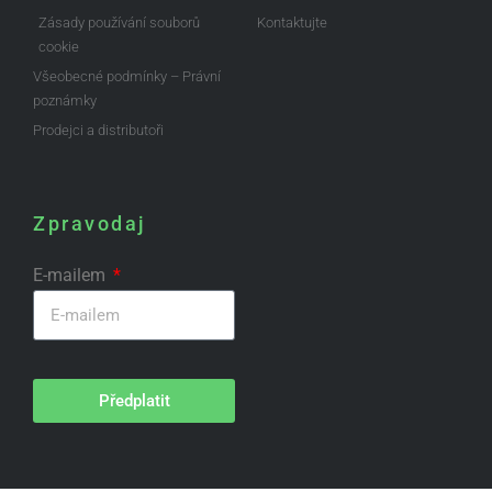
Zásady používání souborů
Kontaktujte
cookie
Všeobecné podmínky – Právní
poznámky
Prodejci a distributoři
Zpravodaj
E-mailem
Předplatit