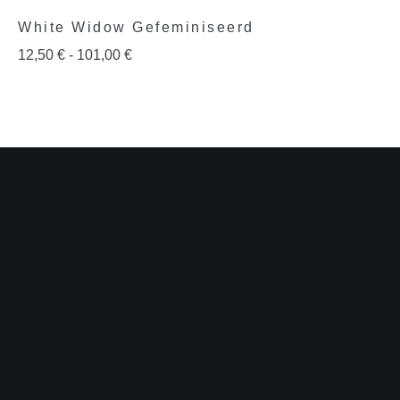
White Widow Gefeminiseerd
12,50
€
-
101,00
€