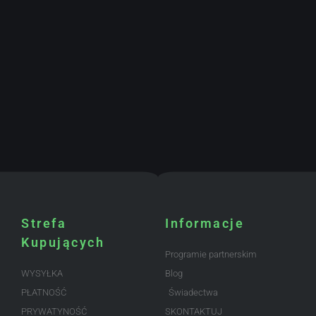
Strefa
Informacje
Kupujących
Programie partnerskim
WYSYŁKA
Blog
PŁATNOŚĆ
Świadectwa
PRYWATYNOŚĆ
SKONTAKTUJ