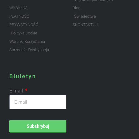
WYSYŁKA
Blog
PŁATNOŚĆ
Świadectwa
PRYWATYNOŚĆ
SKONTAKTUJ
Polityka Cookie
Warunki Korzystania
Sprzedaż i Dystrybucja
Biuletyn
E-mail
Subskrybuj