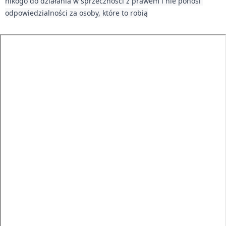
nikogo do działania w sprzeczności z prawem i nie ponosi 
odpowiedzialności za osoby, które to robią