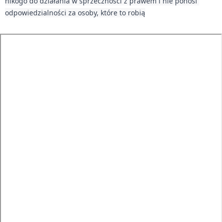
nikogo do działania w sprzeczności z prawem i nie ponosi 
odpowiedzialności za osoby, które to robią