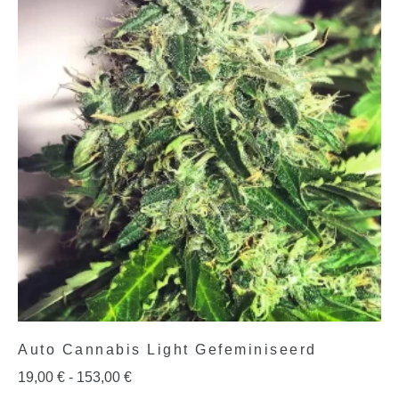
Auto Cannabis Light Gefeminiseerd
19,00
€
-
153,00
€