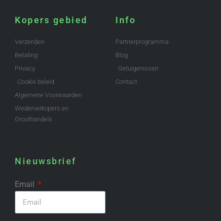
Kopers gebied
Info
Verzenden
Partnerprogramma
Betaling
Blog
Privacy
Getuigenissen
Cookie beleid
Contact
Algemene Voorwaarden
Wederverkopers en
Groothandels
Nieuwsbrief
Email