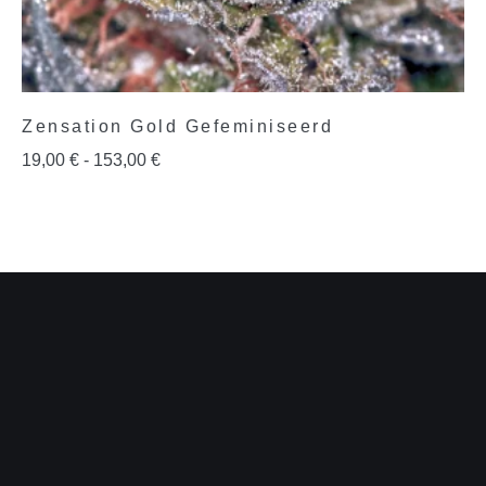
Zensation Gold Gefeminiseerd
19,00
€
-
153,00
€