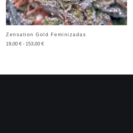
Zensation Gold Feminizadas
19,00
€
-
153,00
€