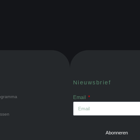
Nieuwsbrief
rogramma
Email
issen
Abonneren