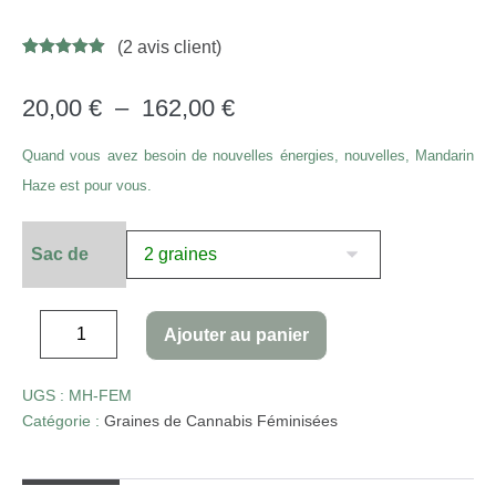
(
2
avis client)
Noté
14
4.86
sur 5
basé sur
20,00
€
–
162,00
€
notations
client
Quand vous avez besoin de nouvelles énergies, nouvelles, Mandarin
Haze est pour vous.
Sac de
Ajouter au panier
UGS :
MH-FEM
Catégorie :
Graines de Cannabis Féminisées