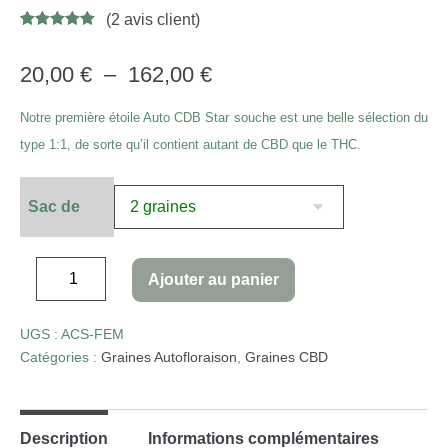
(
2
avis client)
Noté
6
4.83
sur 5
basé sur
20,00
€
–
162,00
€
notations
client
Notre première étoile Auto CDB Star souche est une belle sélection du
type 1:1, de sorte qu’il contient autant de CBD que le THC.
Sac de
Ajouter au panier
UGS :
ACS-FEM
Catégories :
Graines Autofloraison
,
Graines CBD
Description
Informations complémentaires