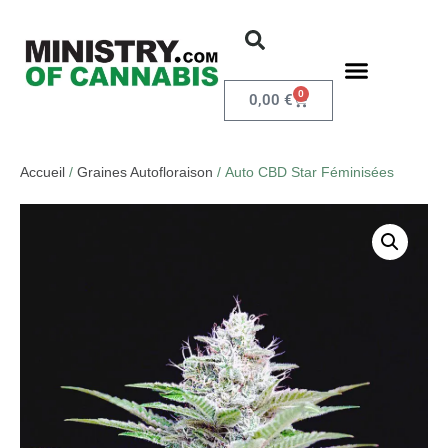
0
0,00
€
Accueil
/
Graines Autofloraison
/ Auto CBD Star Féminisées