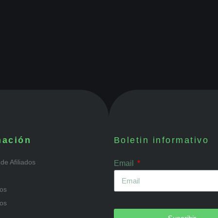
mación
Boletin informativo
de Afiliados
Email
ios
os