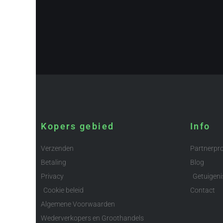
Kopers gebied
Info
Verzenden
Partnerp
Betaling
Blog
Privacy
Getuigeni
Cookie beleid
Contact
Algemene Voorwaarden
Wederverkopers en Groothandels