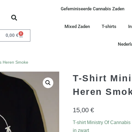
Gefeminiseerde Cannabis Zaden
Mixed Zaden
T-shirts
I
0
0,00
€
Nederl
bis Heren Smoke
T-Shirt Min
Heren Smo
15,00
€
T-shirt Ministry Of Cannabi
in zwart