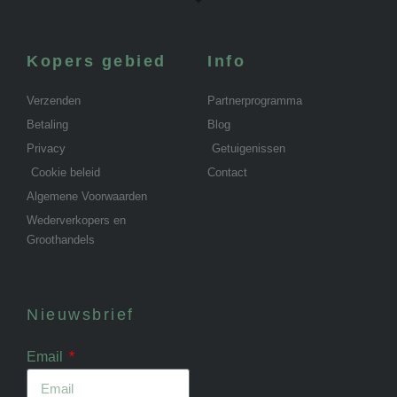
Kopers gebied
Info
Verzenden
Partnerprogramma
Betaling
Blog
Privacy
Getuigenissen
Cookie beleid
Contact
Algemene Voorwaarden
Wederverkopers en
Groothandels
Nieuwsbrief
Email