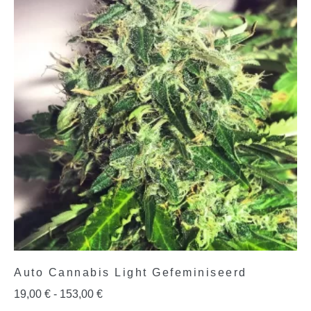
Auto Cannabis Light Gefeminiseerd
19,00
€
-
153,00
€