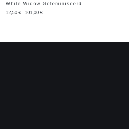
White Widow Gefeminiseerd
12,50
€
-
101,00
€