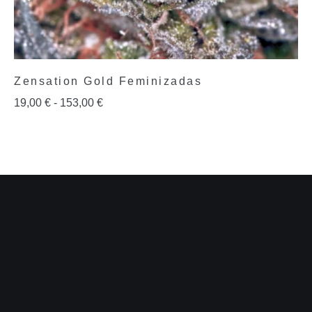
Zensation Gold Feminizadas
19,00
€
-
153,00
€