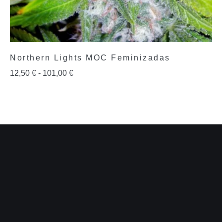
Northern Lights MOC Feminizadas
12,50
€
-
101,00
€