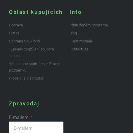
Oblast kupujících
Info
Doprava
Přidruženém programu
Platba
Blog
Ochrana Soukromí
Testimonials
Zásady používání souborů
Kontaktujte
cookie
Všeobecné podmínky – Právní
poznámky
Prodejci a distributoři
Zpravodaj
E-mailem