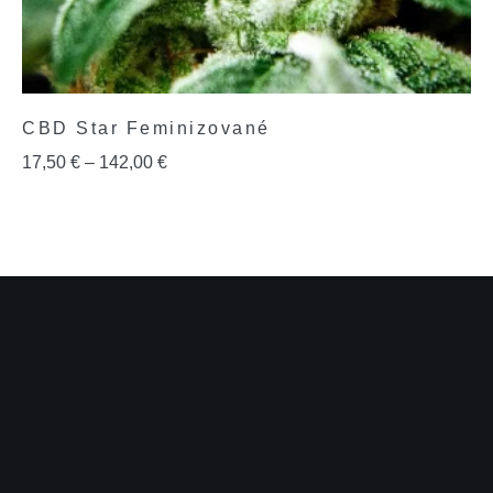
CBD Star Feminizované
17,50
€
–
142,00
€