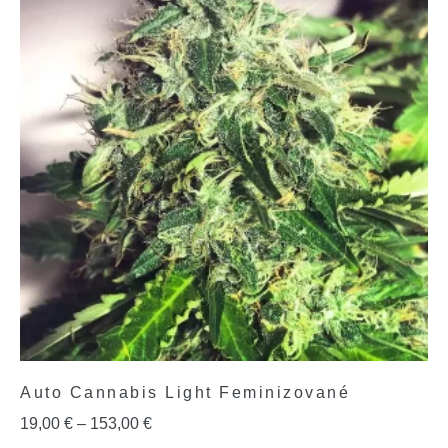
Auto Cannabis Light Feminizované
19,00
€
–
153,00
€