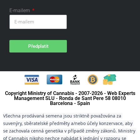
E-mailem
Předplatit
Copyright Ministry of Cannabis - 2007-2026 - Web Experts
Management SLU - Ronda de Sant Pere 58 08010
Barcelona - Spain
Všechna prodávaná semena jsou striktně považována za 
suvenýry, sběratelské předměty a/nebo účely konzervace, aby 
se zachovala cenná genetika v případě změny zákonů. Ministry 
of Cannabis nikoho nechce nabádat k jednání v rozporu se 