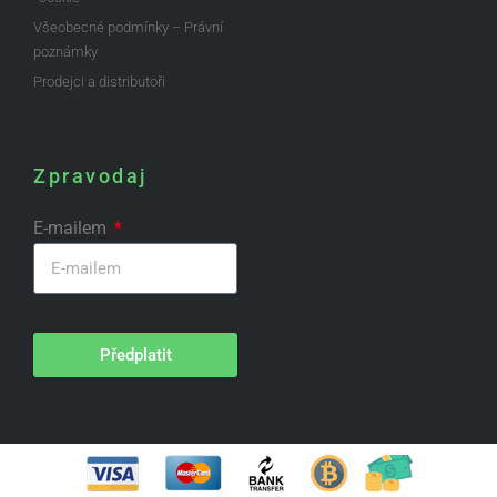
Všeobecné podmínky – Právní
poznámky
Prodejci a distributoři
Zpravodaj
E-mailem
Předplatit