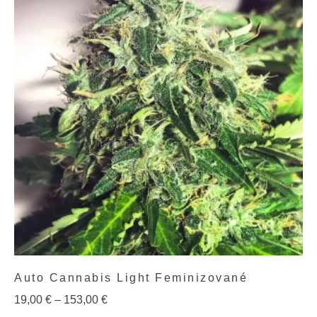
Auto Cannabis Light Feminizované
19,00
€
–
153,00
€