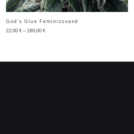
God’s Glue Feminizované
22,00
€
–
180,00
€