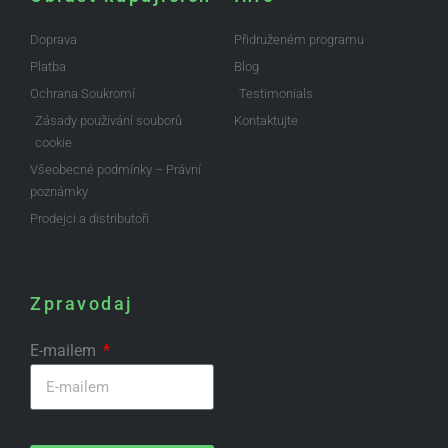
Doprava
Přidruženém programu
Platba
Blog
Ochrana Soukromí
Testimonials
Zásady používání souborů
Kontaktujte
cookie
Všeobecné podmínky – Právní
poznámky
Prodejci a distributoři
Zpravodaj
E-mailem