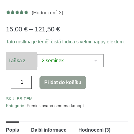
(Hodnocení:
3
)
Hodnoceno
42
4.95
z 5 na
základě
15,00
€
–
121,50
€
hodnocení
zákazníků
Tato rostlina je téměř čistá Indica s velmi happy efektem.
Taška z
Přidat do košíku
SKU:
BB-FEM
Kategorie:
Feminizovaná semena konopí
Popis
Další informace
Hodnocení (3)