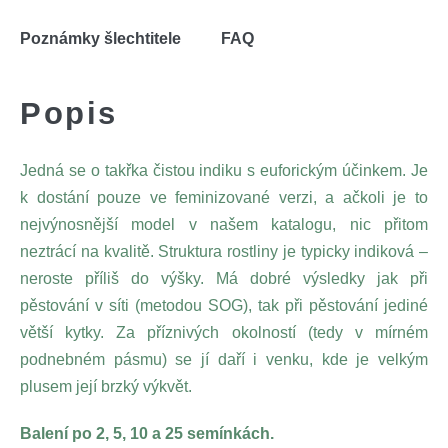
Poznámky šlechtitele
FAQ
Popis
Jedná se o takřka čistou indiku s euforickým účinkem. Je
k dostání pouze ve feminizované verzi, a ačkoli je to
nejvýnosnější model v našem katalogu, nic přitom
neztrácí na kvalitě. Struktura rostliny je typicky indiková –
neroste příliš do výšky. Má dobré výsledky jak při
pěstování v síti (metodou SOG), tak při pěstování jediné
větší kytky. Za příznivých okolností (tedy v mírném
podnebném pásmu) se jí daří i venku, kde je velkým
plusem její brzký výkvět.
Balení po 2, 5, 10 a 25 semínkách.