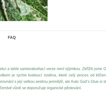
FAQ
lekci a tahle samonakvétací verze není výjimkou. Zkřížili jsme
ýsledkem je rychle kvetoucí rostlina, které celý proces od kl
ovnání s její velkou sestrou jemnější, ale Auto God’s Glue si s
 čerstvé vůně se doporučuje organické pěstování.