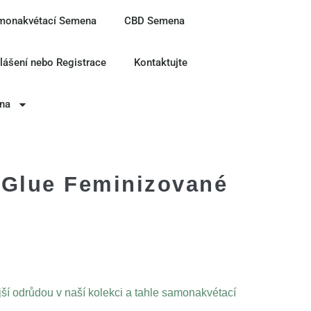
monakvétací Semena
CBD Semena
hlášení nebo Registrace
Kontaktujte
ina
 Glue Feminizované
jší odrůdou v naší kolekci a tahle samonakvétací