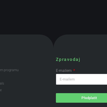
Zpravodaj
ém programu
E-mailem
als
te
Předplatit