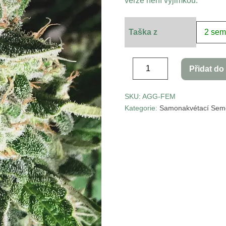
verze není výjimkou.
Taška z
Přidat do
SKU:
AGG-FEM
Kategorie:
Samonakvétací Sem