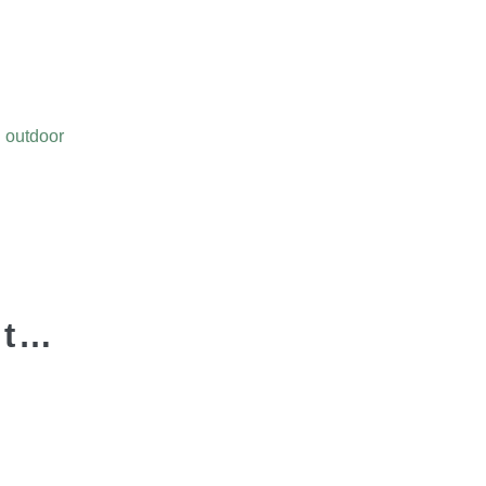
u outdoor
it…