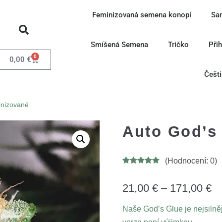
Feminizovaná semena konopí
Sa
Smíšená Semena
Tričko
Při
0
0,00
€
Češt
inizované
Auto God’s
(Hodnocení:
0
)
Hodnoceno
7
5.00
z 5 na
základě
21,00
€
–
171,00
€
hodnocení
zákazníků
Naše God’s Glue je nejsilně