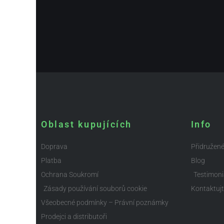
Oblast kupujících
Info
Doprava
Přidružen
Platba
Blog
Ochrana Soukromí
Testimoni
Zásady používání souborů cookie
Kontaktuj
Všeobecné podmínky – Právní poznámky
Prodejci a distributoři