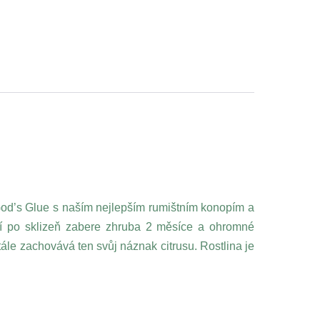
 God’s Glue s naším nejlepším rumištním konopím a
íčení po sklizeň zabere zhruba 2 měsíce a ohromné
tále zachovává ten svůj náznak citrusu. Rostlina je