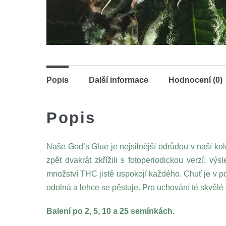
Popis
Další informace
Hodnocení (0)
Popis
Naše God’s Glue je nejsilnější odrůdou v naší ko
zpět dvakrát zkřížili s fotoperiodickou verzí: v
množství THC jistě uspokojí každého. Chuť je v por
odolná a lehce se pěstuje. Pro uchování té skvělé
Balení po 2, 5, 10 a 25 semínkách.