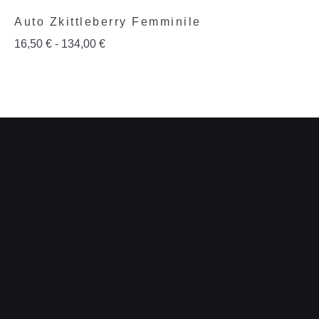
Auto Zkittleberry Femminile
16,50
€
-
134,00
€