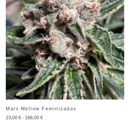
Mars Mellow Feminizadas
23,00
€
-
186,00
€