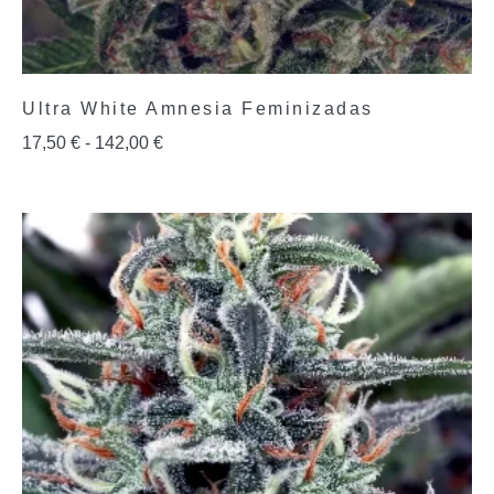
Ultra White Amnesia Feminizadas
17,50
€
-
142,00
€