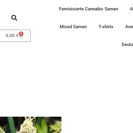
Feminisierte Cannabis Samen
A
Mixed Samen
T-shirts
Anm
0
0,00
€
Deut