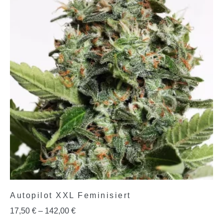
Autopilot XXL Feminisiert
17,50
€
–
142,00
€